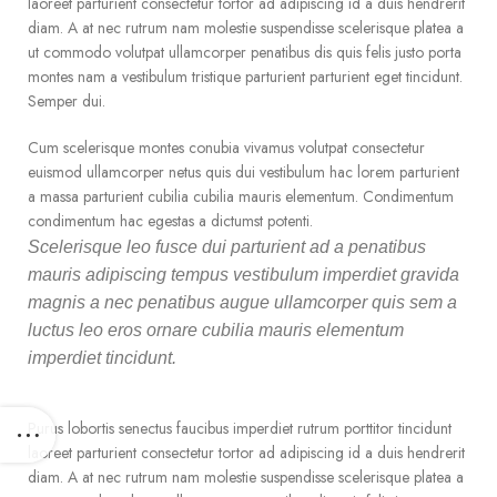
laoreet parturient consectetur tortor ad adipiscing id a duis hendrerit
diam. A at nec rutrum nam molestie suspendisse scelerisque platea a
ut commodo volutpat ullamcorper penatibus dis quis felis justo porta
montes nam a vestibulum tristique parturient parturient eget tincidunt.
Semper dui.
Cum scelerisque montes conubia vivamus volutpat consectetur
euismod ullamcorper netus quis dui vestibulum hac lorem parturient
a massa parturient cubilia cubilia mauris elementum. Condimentum
condimentum hac egestas a dictumst potenti.
Scelerisque leo fusce dui parturient ad a penatibus
mauris adipiscing tempus vestibulum imperdiet gravida
magnis a nec penatibus augue ullamcorper quis sem a
luctus leo eros ornare cubilia mauris elementum
imperdiet tincidunt.
Purus lobortis senectus faucibus imperdiet rutrum porttitor tincidunt
laoreet parturient consectetur tortor ad adipiscing id a duis hendrerit
diam. A at nec rutrum nam molestie suspendisse scelerisque platea a