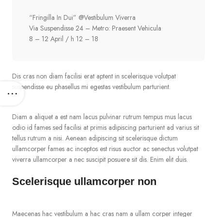
“Fringilla In Dui” @Vestibulum Viverra
Via Suspendisse 24 – Metro: Praesent Vehicula
8 – 12 April / h 12 – 18
Dis cras non diam facilisi erat aptent in scelerisque volutpat
suspendisse eu phasellus mi egestas vestibulum parturient.
Diam a aliquet a est nam lacus pulvinar rutrum tempus mus lacus
odio id fames sed facilisi at primis adipiscing parturient ad varius sit
tellus rutrum a nisi. Aenean adipiscing sit scelerisque dictum
ullamcorper fames ac inceptos est risus auctor ac senectus volutpat
viverra ullamcorper a nec suscipit posuere sit dis. Enim elit duis.
Scelerisque ullamcorper non
Maecenas hac vestibulum a hac cras nam a ullam corper integer